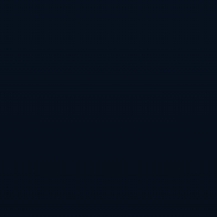
隐私与信息安全也是挑选世界杯买球平台不可忽视的方面。正规平
台通常会在页面显著位置展示隐私政策，说明用户数据的收集、保
存与使用方式，并采用HTTPS加密传输协议，确保登录、交易等敏
感操作处于加密状态。可以通过浏览器检查网址开头是否为https，
以及是否有合法的数字证书。一些不规范的平台则可能在注册时就
索要大量与投注无关的信息，甚至要求提供各种证件照片，却既不