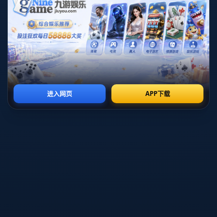
只是“好看”，更是平台技术实力与运营成本的体现。反之，如果平
台给出的赔率明显偏离主流市场，且波动频繁又缺乏解释，就可能
在幕后暗中操盘。一个值得信任的平台，通常会在赔率设置上与国
际主流机构保持大体一致差异范围有限，并对特殊情况作出说明。
还可以观察平台是否提供清晰的规则说明，例如胜负、让球、大小
球、串关等不同玩法的结算方式是否说得明明白白，有没有示例说
明，一旦出现模糊不清的条款，用户在争议结算时往往处于被动。
用户体验维度同样关键。正规的世界杯买球平台在界面设计与交互
上，通常不会刻意地“乱花迷眼”，而是尽量保持简洁清晰，让用户
能够快速找到赛事、玩法与账户信息。可以重点感受几个细节 一是
账户中心是否透明，包括余额、投注记录、结算明细等是否一目了
然，是否可以导出或查询历史数据。二是客服系统是否真实有效，
是否提供多种联系方式（在线客服、邮箱、电话等），并能在合理
时间内回应用户问题。很多非正规平台虽然在首页打出7×24小时客