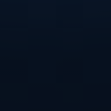
在实际案例中，常见的陷阱之一是用高额“返水返现”或“必中内幕
单”来诱导注册。比如某平台宣称世界杯期间新用户首充必送几倍彩
金，甚至打出“跟单专家稳赚不赔”的口号。刚开始可能会让新用户
尝到一点小甜头，通过小额返利和“精准推荐”建立信任，当用户提
高投注金额或持续加大充值后，平台却悄然更改规则、收紧出金条
件，甚至在关键时刻直接锁定账户。一位球迷就曾在此类平台按照
所谓“专家指路”持续倍投，短时间内充值数万元，直到想要提现时
才发现需要完成极高倍数的流水要求，实际几乎不可能达成。这个
案例说明，在选择平台和玩法时，要始终记住“看不懂的规则和过高
的回报承诺，本身就是最大的风险提示”。