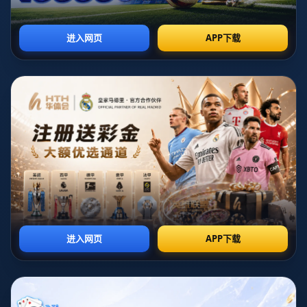
景，平台是否具备稳定、透明的资金管理措施，决定了用户的基本
安全感。正规平台通常会采用主流支付渠道和相对规范的充值提现
流程，例如支持银行卡、常见第三方支付工具，并提供清晰的到账
时间说明与手续费标准。值得警惕的是那些强迫用户使用不明来路
的“专用转账账号”或“USDT专线”等，同时不给出任何保障条款的做
法。资金出入也需要看平台是否有明确的限额说明和风控策略，如
对异常金额会进行核验，对频繁大额操作有风险提示等。一个正常
运营的买球平台不会鼓励用户瞬间超限下注，更不会通过无限制信
用额度诱导玩家透支。如果你发现平台在充值上畅通无阻，却在提
现时频繁以“系统升级”“风控审核”为由拖延甚至拒绝兑付，这往往
是最危险的信号。
要留意赛事数据和赔率体系是否专业可靠。正规的世界杯买球平台
一般会引用权威数据源，对赛程、赔率、盘口变化进行实时更新，
并提供相对完整的历史数据、球队信息和基本面分析。这些内容不