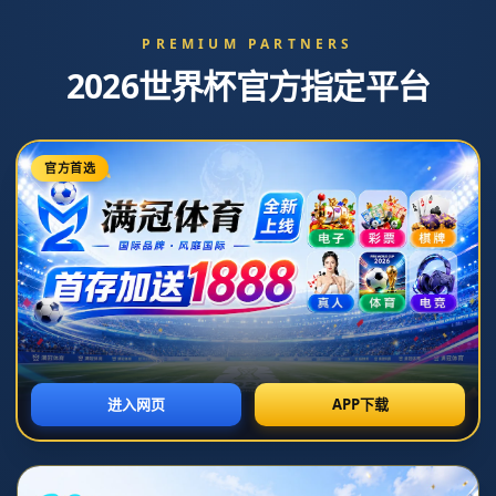
Toggl
navig
首页
> NEWS
NEWS
NBA全明星三分大赛：利拉德连续两年绝
杀夺冠
### NBA全明星三分大赛：利拉德连续两年绝杀夺冠
在全球篮球迷的眼中，**NBA全明星周末**是每年的盛事之一。其
中，**三分大赛**作为一项备受瞩目的比赛，不仅考验选手的技术
属性，更是展现球员在关键时刻表现的舞台。2023年，**达米安·利
拉德**再次展现出他的卓越才华，成功卫冕，成为三分大赛的“绝杀