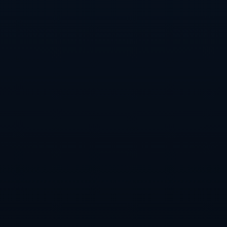
Related News
世界杯比分赔率分析：如何看懂数据
学会挑选最优的世界杯正规竞猜平台
世界杯竞猜APP使用技巧全攻略
世界杯比分预测，专家分析独家推荐
世界杯竞猜入口赛后数据实时分析
中国U20选拔队将推迟在德系列友谊赛
Categories