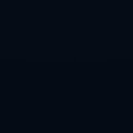
线上体育博彩的态度 如果法律明确禁止 那么无论平台如何宣传合法
牌照 使用多么严密的技术防护 都无法改变其行为的违法属性 此时
最理性的选择是不参与 同时警惕被他人以代理 返点等名义拉入平台
如果法律处于灰色或管制阶段 用户也应关注监管动态 理解一旦发生
纠纷 在跨境情形下维权难度极大 很多时候 即便平台在当地合法 用
户在本地也难以通过司法途径讨回损失
综上 世界杯外围平台的安全性与合法性 并不是简单的有无牌照或界
面是否精美所能概括 它涉及法律合规 资金风控 技术安全 数据保护
以及用户自身风险意识等多个层面 只有在充分理解这些维度的基础
上 保持克制与理性 才能在巨大的商业营销和情绪氛围中 尽可能减
少不必要的法律和财务风险
PREVIOUS：
世界杯买球平台辨别正规的平台技巧
NEXT：
世界杯比分入口足球迷必备神器