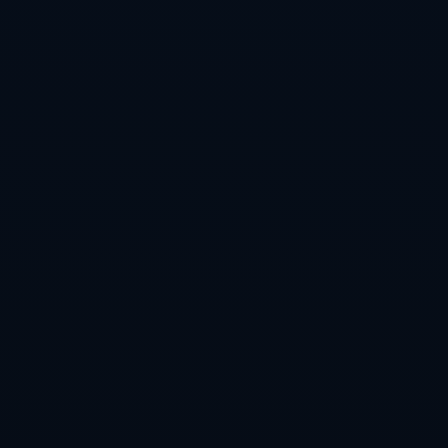
依据 因此 在评估合法性时 不仅要看平台是否持牌 更要结合自身所
在地区的法律环境综合判断
自我审慎与风险识别的实用建议
在安全性和合法性难以百分之百辨别的现实背景下 用户能做的 是将
潜在损失控制在可承受范围内 同时提升风险识别能力 在实践中 可
以从几个维度进行自检 首先 从资金层面上 严格控制投入金额 避免
借贷或使用生活必需资金參与 不被所谓稳赚 技术内幕 高回报率话
术影响 其次 从平台选择上 优先考虑公开透明度高的平台 包括清晰
的条款 公开可查的监管信息 完整的隐私政策和风控规则 再次 从安
全习惯上 为每个平台设置独立且复杂的密码 开启多重验证 不随意
在非官方渠道下载客户端 更不要将身份证 银行卡等敏感信息发给所
谓的客服或代理
从法律风险角度 用户在参与任何世界杯外围前 都应了解所在地区对