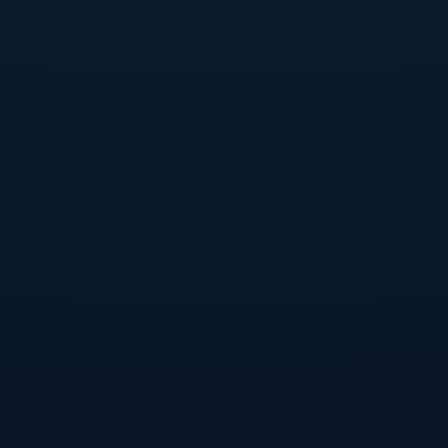
对于世界杯外围平台来说 资金安全是用户最直观的关注点 一方面要
防范账户资金被盗或无理由冻结 另一方面要警惕平台通过操控赔率
或结算规则侵害用户权益 正规平台通常会采用资金隔离机制 将用户
资金与平台运营资金区分管理 甚至委托第三方金融机构托管 并配备
清晰的充值与提现规则 包含手续费 处理时间 异常处理流程等 相反
一些高风险平台以高额返点 秒到帐为噱头 吸引大量用户快速充值
却在人为设置苛刻流水要求 无故延迟提现 甚至在世界杯结束后直接
关闭网站 用户几乎很难追回损失