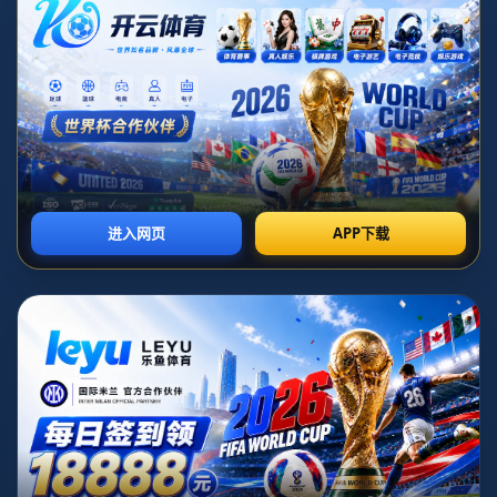
线 因此 以冷静视角对世界杯外围平台的安全性与合法性进行系统梳
理 对任何有意参与的人来说都尤为关键
平台合法性判断的核心维度