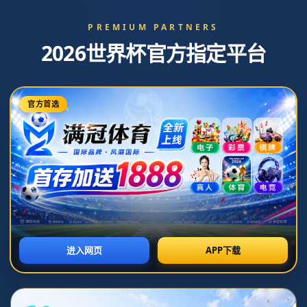
Toggl
navig
首页
> NEWS
NEWS
世界杯外围平台安全性与合法性分析
世界杯外围平台安全性与合法性分析
每逢世界杯临近 各类世界杯外围平台就像被按下加速键般迅速涌现
对普通用户而言 这既意味着更多的参与渠道 也暗藏着安全与合规方
面的多重风险 很多人在搜索所谓高赔率 秒到账 回水比例高时 往往
忽略了平台是否具备合法资质以及资金与数据是否真正安全 一旦遭
遇平台跑路 信息泄露 或涉嫌违法 不仅难以维权 还可能触碰法律红