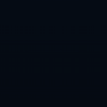
Related News
世界杯比分赔率分析：如何看懂数据
学会挑选最优的世界杯正规竞猜平台
世界杯竞猜APP使用技巧全攻略
世界杯比分预测，专家分析独家推荐
世界杯竞猜入口赛后数据实时分析
中国U20选拔队将推迟在德系列友谊赛