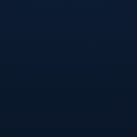
分组讨论中出现了一个颇受关注的案例 某省在近十年内持续推动校
园足球联赛 把“班级联赛 校级联赛 区县联赛 省级联赛”串成一条完
整链路 同时引入体教融合机制 允许有潜力的球员在兼顾学业的前提
下接受更专业的训练 该省的代表分享称 这套做法的最大意义不在于
立刻产出多少职业球员 而在于逐步重建一种 尊重足球 尊重体育的
校园文化 会议上有人点评 这一经验说明 青训绝不只是几家俱乐部
的事 而是教育部门 体育部门以及地方政府协同共建的系统工程 没
有稳固的校园和社会足球金字塔 就谈不上职业足球的可持续发展
此外 对于“青训该不该市场化” 代表们也产生了激烈讨论 有人强调引
入社会资本有利于提升训练条件 引进先进理念 也有人提醒 如果把
青训完全交给市场 一旦投资回报率不及预期 很可能导致大规模撤资
影响球员成长的连续性 较为折中的观点是 在政府制定标准与监管框