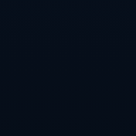
论压力巨大 甚至有人主张“推倒重来” 但后来回看 那一年的挫折恰恰
倒逼了青训标准的调整 和教练培训体系的升级 他感慨地说 “输球很
痛 但如果能逼着我们把路走对 那这场失利就不完全是坏事” 这种更
为理性的视角 在代表们的交流中频频出现 也为中国足球改革发展增
添了几分冷静的思考维度
无论是青训 职业联赛还是国家队 归根结底都绕不开两个词 制度与
文化 在分组讨论环节 有代表用一句话概括中国足球的深层困境 “制
度常常在变 文化却难以沉淀” 过去的一些改革往往侧重于机构调整
职能划分等“看得见”的变化 却忽略了更难量化的足球文化培育 比如
对失败的宽容度 对长期投入的耐心 以及对青少年身心发展的整体尊
重
有代表提出 极具画面感的一组对比 在一些足球发达国家 周末球场
上密密麻麻都是带着孩子参与训练和比赛的家庭 父母坐在场边 更关
心孩子在球场上是否快乐 是否学会合作和面对挫折 而不是只问“进