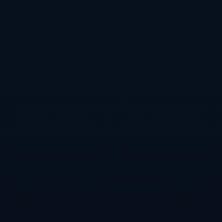
旦输球 各种质疑随之而来 分组讨论中有代表直言 这种情绪可以理
解 却也容易把问题简单化 他认为 国家队成绩固然重要 但如果把所
有改革压力都压到主教练和少数国脚身上 那是对体系失灵的掩饰 真
正需要反思的是 为什么在青训 联赛和教练培养等环节长期投入不足
的情况下 还期待短期内通过更换教练或临时集训就能实现质的飞跃
有代表提出 要重新理解胜负的意义 一方面 国家队战绩直接关系到
球迷信心和社会关注度 不能忽视其象征价值 另一方面 也要通过系
统性评估来判断成绩起伏背后的结构性原因 比如 球员技战术结构是
否与世界潮流脱节 教练团队的学习和进修体系是否完善 国家队与俱
乐部之间的沟通机制是否顺畅 等等 在这套评估体系中 胜负只是一
个指标 更重要的是通过客观数据分析和专业决策机制 让国家队建设
成为推动整体改革的“放大器” 而不是舆论宣泄的“靶子”
分组讨论中 有年长的足球工作者回忆多年前的一次失败赛季 当时舆