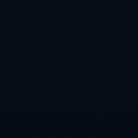
了几个球” 相比之下 在某些地方 家长把踢球视为“能不能出成绩 能
不能走捷径”的选择 这背后反映的是 “要我踢球”式的功利逻辑 与 “我
要踢球”式的自发热爱 之间的鸿沟 代表们普遍认为 如果不能在制度
设计中充分考虑文化培育 那么任何改革都可能停留在表层 因此 在
推进中国足球改革发展时 不仅要设计更科学的竞赛体系和培训体系
也要在校园 社区 媒体叙事中营造尊重体育 尊重规则 尊重过程的氛
围
一些代表还提到 可以借鉴其他项目成功经验 比如在某些城市 依托
马拉松和城市路跑活动 逐渐形成了全民参与的体育文化氛围 这说明
当制度给出稳定预期和便利条件时 公众的参与热情可以被持续激活
足球同样具备这样的潜质 关键在于如何让更多人愿意在日常生活中
与这项运动建立稳定关系 无论是周末踢一场业余赛 还是带孩子参加
社区训练营 都是在为中国足球改革发展提供最真实的“土壤”