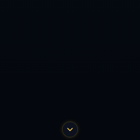
Contact Us
Contact: 开云体育下载
Phone: 15057948979
Tel: 028-6423927
E-mail: admin@css-kaiyunsports.com
Add:天津市市辖区红桥区大胡同街道
Copyright 2024
开云体育- KAIYUN开云体育官方网站- KAIYUN SPORTS
All
Rights by
开云体育下载