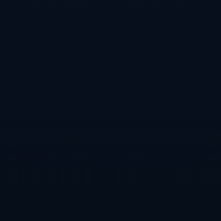
从资格赛到正赛 业余球队需要跨过的门槛
资格赛的成功并不意味着业余球队在足协杯正赛中会“顺风顺水”。
面对身体素质更出色、技战术执行更稳定、板凳深度更充足的职业
球队，12支业余队伍要跨过的门槛依旧很高。他们需要在不影响本