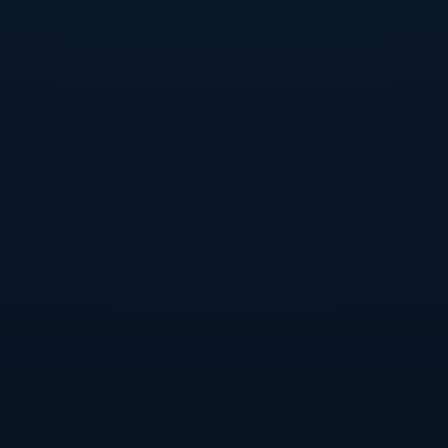
资格赛鸣金背后 足协杯的开放性正在增强
2025足协杯资格赛的结束，象征着一个阶段性的选拔完成，同时也
展现出赛事本身的开放趋势。与过去相比，足协杯在参赛结构上更
加注重覆盖面，给不同层级的球队留下空间。无论是地方足协推荐