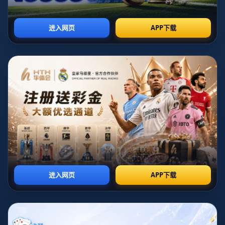
业余球队晋级正赛 不只是“冷门的可能”
很多球迷提起足协杯里的业余球队，想到的往往是“能不能爆冷”“会
不会掀翻中超队”，但这样的理解其实过于单一。12支业余球队晋级
正赛，更重要的意义在于：为中国足球体系注入了多样性与活力。
在长期以职业俱乐部为中心的结构下，足球生态容易陷入封闭循