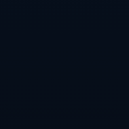
谈“适合哪些用户”时，也必须清晰指出哪些人并不适合参与。若一
个人当前正面临较大经济压力，比如负债较多、收入不稳定，那么
无论他对足球多么热爱，都不应把世界杯竞猜入口视为“翻盘机
会”。同样，如果一个人在日常生活中就存在冲动消费、情绪波动
大、难以控制频繁充值的情况，那么参与任何形式的竞猜，都可能
加剧这种不良习惯。还有一些人会将世界杯竞猜与“投资理财”混为
一谈，甚至相信所谓“稳赚技巧”，这种认知本身就说明其风险理解
度不足，不适合作为主要用户群体。世界杯竞猜的本质是高不确定
性的娱乐活动，而非财务规划工具，凡是无法接受这一前提的人，