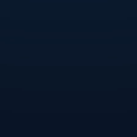
还有一类适合世界杯竞猜入口的用户，是对数据、策略和模型感兴
趣的理性玩家。他们可能来自金融、统计、互联网等行业，也可能
只是爱好者，但共同特点是愿意花时间研究赔率变化、历史交锋数
据、场地因素等内容。有些人会自己做简单的概率模型，有些人则
会参考各大数据网站的比赛指数，尝试找到所谓的“价值点”。在这
种视角下，世界杯竞猜入口既是娱乐，也是一个应用思维的方法论
练习。不过需要强调的是，再精细的模型也无法消除足球比赛本身
的不确定性，理性玩家适合的，是把自己当作“策略实验者”，在可
控的资金范围内验证想法，而不是相信自己可以通过模型“稳妥盈
利”。真正适合参与的，是那些即便多次出现结果偏差，也能接受概
率波动、不把失败归咎于运气或阴谋的人。