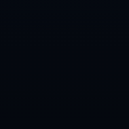
2024年中国AI计算能力提升74.1%
林晓华在京会见法国足协国际发展部主任
山西外援肘击朱俊龙被判违体犯规，球迷力挺裁
判：做得对！
Contact Us
Contact: 开云体育下载
Phone: 15057948979
Tel: 028-6423927
E-mail: admin@css-kaiyunsports.com
Add:天津市市辖区红桥区大胡同街道