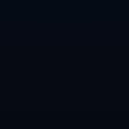
Related News
世界杯比分赔率分析：如何看懂数据
学会挑选最优的世界杯正规竞猜平台
世界杯竞猜APP使用技巧全攻略
世界杯比分预测，专家分析独家推荐
世界杯竞猜入口赛后数据实时分析
中国U20选拔队将推迟在德系列友谊赛