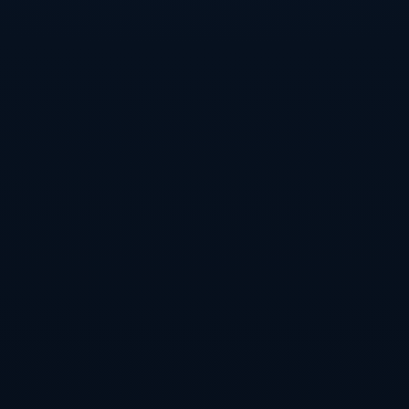
对托尼而言，加盟皇家马德里不仅意味着个人成就的提升，也是职
业生涯中的一次重大的跃升。皇家马德里作为欧洲乃至全球最成功
的俱乐部之一，拥有丰富的历史和无与伦比的资源。对于任何球员
来说，能够在这样的平台上展现才华，无疑是职业生涯的巅峰。托
尼曾在接受采访时表示：“能够代表皇马出战是每个球员的梦想。如