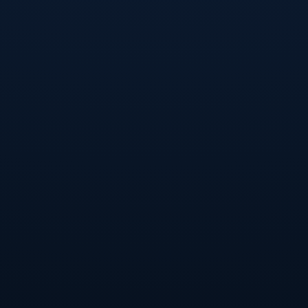
#### 托尼的梦想转会