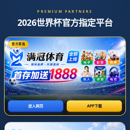
Toggl
navig
首页
> NEWS
NEWS
奥斯卡庆祝生涯350场胜利 代表海港获胜
151场
### 奥斯卡庆祝生涯350场胜利：代表海港获胜151场
在现代足球界，达成350场胜利是一项令人瞩目的成就。作为海港
队的核心中场，奥斯卡在自己的足球生涯中不仅多次实现这样的里
程碑，还为球队的辉煌做出了巨大贡献。**他代表海港队赢得的
151场比赛**，更是这段传奇旅程的亮点。本文将深入探讨奥斯卡