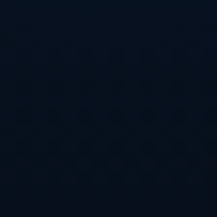
#### 长久影响
奥斯卡在海港的表现不仅仅体现在即时的胜利上，更为球队带来了
长久的积极影响。他为年轻的球员树立了榜样，培养了球队整体的
战斗韧性。在他的影响下，海港队通过不懈努力和不断进步，逐渐
崛起为中超联赛中的一股强大力量。
总之，奥斯卡在海港团队中的贡献远不止于数字。他用自己的**心
血和智慧，铸就了一段不朽的传奇**。无论是他创造的机会，还是
他作为团队领袖所付出的努力，都使他成为足球界屈指可数的中场
大师之一。即便岁月流转，他留下的丰硕成果和深远影响，仍将不
断激励着一代又一代的球员。
PREVIOUS：
中超-古斯塔沃双响 海港3-0津门虎7连胜暂登榜首
NEXT：
记者询问陶汉林是否会进国家队 明确回答不会