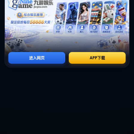
争光
十四运群众项目男子足球十一人制企事业组比赛圆
满闭幕
Contact Us
Contact: 开云体育下载
Phone: 15057948979
Tel: 028-6423927
E-mail: admin@css-kaiyunsports.com
Add:天津市市辖区红桥区大胡同街道