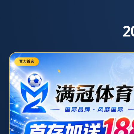
首页
> NEWS
Categories
NEW
公司新闻
行业资讯
在“新
NEWS
全链条
帮助运
世界杯买球入口优惠活动全
汇总
到草根