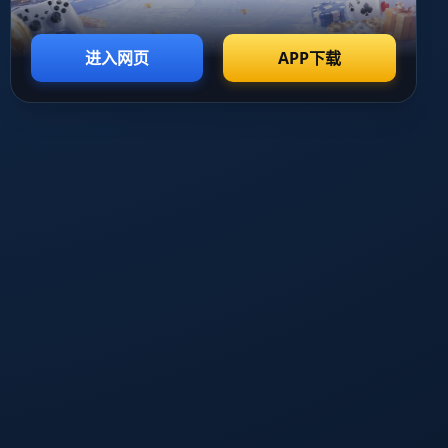
职业联赛为例，数据采集与分析早已成为常规配置，但资
融机构被鼓励围绕“智能场馆建设、数字转播升级、球迷
场馆改造项目”获得中长期授信，用于建设5G信号覆
行为数据平台”挂钩的创新债券，为其下一代比赛运营系
术板不再只是教练手中的纸笔，而是基于实时数据更新的
”。
导流向最广阔的基层。曾经“只在一线城市出现”的智能
域延伸。不少地方体育局与金融机构联合推出“智慧体育
课程一起纳入融资方案；校园体育场馆则通过与科技公司
提供资金支持。跑步的每一公里、青少年每一次体能测
设施规划和健康管理提供科学依据。金融机构也在这些海