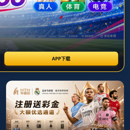
产业的商业版图。
先感受到“科技+金融”协同红利的，是承载着奥运任务的重点项目。备战
是被纳入精密的科技金融工程：一方面，高性能训练设备、运动捕捉系统、
等方式加速走进国家队训练场；生理数据分析平台、战术模拟软件、康复数
具获得资金支持，形成“科研攻关—场景测试—产业转化—再投入科研”的
短道速滑弯道技术的风洞测试系统，都有机会在金融工具的放大效应下迅
一次转身提供更坚实的技术后盾。
5项措施深入解读，体育科技企业成为最直接的受益者。过去，很多中小体
融资贵问题突出；现在，在科技与金融协同发展框架下，它们被纳入专门
应用场景的“体育版”信用画像正在形成：以AI视频分析为主攻方向的篮球
能穿戴设备的跑步科技企业，可以以传感器芯片设计和运动数据库作为知
托体育大数据平台，与银行、创投机构共享评估模型，提高投资决策效率。
这一变化让大量原本徘徊在资金门外的体育创新力量，有了挺进一线赛场和