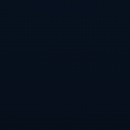
，如“运动科技成果路演”“体育科技专项基金”等，原本“躺在论文里”的
品：一套针对冬季项目的低温训练监测系统，可以通过成果转化基金完成
的冰雪运动基地；一款针对青少年运动损伤的风险预测模型，可在保险公司
种跨界耦合，不仅提升了科研人员的成果转化积极性，也使金融机构在体
体育竞争愈发激烈的当下，科技与金融的深度协同还承载着提升中国体育“
，到欧美在体育数据标准和转播技术上的先发优势，科技话语权一直是体育
在材料科学、智能制造、运动生理学等领域获得更加便利的融资支持，有
权的碳板跑鞋、新一代控温控湿的竞赛服装、可在极端气候条件下保持稳
体系建设和相关基础设施投资，中国体育有机会在国际单项联合会和多边
分、体操打分、公平竞赛技术监测等领域掌握更多主动。
金融都不是“银弹”，在体育领域的协同发展也必须遵循体育规律。15项措
”“资本短视逐利”对体育精神和运动员健康带来冲击。以青训体系为例，大
金融可以放大体育产业收益，但不能演变成过度包装比赛、忽视训练基础的
助力与长期主义之间坚守底线，将是体育主管部门、金融机构、科技公司