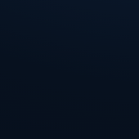
值得关
学院、