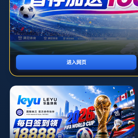
国体育
“两重”项目建设“加速跑”（奋
勇争先，决战决胜“十四五”）
其中最
第十届足协会员大会即将召
题，而
开 各项筹备工作就绪
新债券
亚历山大31分雷霆胜火箭6连
创新工
胜 热火力克开拓者
套优化
深入剖析世界杯直播解说员
跳、每
风采
随着1
世界杯竞猜热门球员排行榜
资难、
与定制推荐
管线和
2015国际足联-中国足协商务
专注智
管理培训班开幕
可以依
Home
力”，