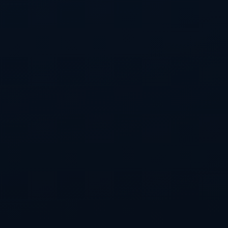
研究正被加速转化为国家队可用、企业可卖、平台可推广的
样机开发，再借助银行融资实现批量生产，最终落地到北
的参与下开发出“运动健康险+预警系统”的新型服务组
育场景中找到了兼具社会效益与经济效益的投资方向。
话语权”的使命。从耐克、阿迪达斯在运动装备领域的长
强国竞争的隐形战场。随着15项措施落地细化，国内体
望加速推出具有国际领先水平的创新产品，例如具备自主
定性能的球类器材等；在数据层面，通过标准化、可追溯
体育组织中，提出更多基于实证数据的规则建议，在冰雪
施的推进同样强调风险防控和法规完善，避免“数据过度
数据可以有效识别潜力球员，但不能简化为“算法决定命
资本游戏。如何在科技赋能和人本关怀之间找到平衡，
、俱乐部乃至普通观众共同面对的课题。