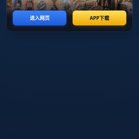
与而非一味逐利
界杯买球，最容易被忽视的一点是：你究竟是想“娱乐观赛”，还是把它当作
理性参与的前提，是把世界杯买球视作一种成本可控的娱乐消费，而不是长
无法改变一个事实：足球比赛本质上充满不确定性。冷门随时可能出现，
认这种不确定性，是风险管理的起点。