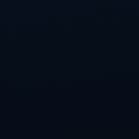
己定了一个总预算。然而开赛后，他在小组赛连中几场，
率稳胆”，于是打破原有单场限额，大额押注，结果被冷
回，最后不仅用光了预算，还动用了信用卡。
自己事先设定的风险管理规则。如果他能把那次高额押注
。这个案例提示我们：风险失控往往不是一步到位，而是
沉浸在盘口、赔率和比分中，刷手机、盯账面变成一种无
角是比赛，而不是盘口。你关注的重点应当是球队战术、
响情绪，不在凌晨为了买球牺牲睡眠，不在工作或学习时
破时，就说明心态已经偏离了原本的娱乐初衷，需要果断