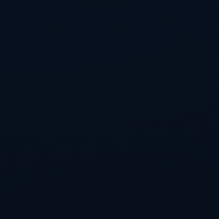
乱。表面看起来越专业，越容易让人产生错觉：“既然分析
确定性。很多所谓的专业分析，其实只是对公开信息的
好的风险管理方式是：立刻提高警惕。只要提到“无风险”
把希望寄托在“绝对准确的情报”，不如把更多精力放在