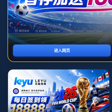
事周期
决战鄂尔多斯
人民日报评中国篮球：竞争
加剧致长期问题凸显
2021“亚足联女足日”女孩足
球节在香山实验小学举行
2019年全国2007-2008年龄
组女足精英球员训练营、女
足青训教练员专项培训班圆
满结束
滕哈格已经失去曼联高层信
任 足总杯夺冠也会离队
科林·贝尔出任中国U-20国家
女子足球队主教练
提升命中率的2026世界杯竞
猜方法