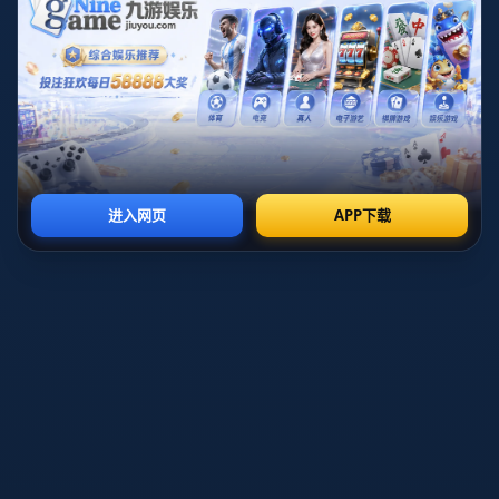
地域特色、青年受众广的体育文化产品。对在国家级平台获得重要
奖项或在新媒体端形成高点击量、高转化率的体育原创内容，将给
予一次性奖励和项目滚动支持。政策还提出，鼓励高校、科研院所
与体育传媒公司共建体育内容实验室，围绕赛事短视频制作、AI数
据分析、沉浸式观赛体验等新技术进行联合攻关，以此推动体育传
播方式从单一转播向全场景互动演进。
为了让体育融入更广阔的文化和旅游空间，政策特别提到建设一批
“体育特色小镇”“体育主题街区”和“体育旅游精品线路”。各地可依托
山地、湖泊、海岸、历史古镇等自然与人文资源发展登山、露营、
皮划艇、帆船、滑雪、骑行、越野跑等户外运动项目，在保护生态
和文物的前提下合理配置体育设施，并与当地非遗、民俗表演、特
色美食、文创产品联动开发，形成“看一场比赛、玩一个项目、逛一
条老街、住一次民宿”的综合体验。文旅部门和体育部门将建立联动