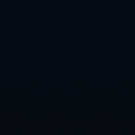
NEXT：
尹力与参加第十五届全运会等赛事的北京运动员教练员
代表及群众体育先进代表座谈
Related News
世界杯比分赔率分析：如何看懂数据
学会挑选最优的世界杯正规竞猜平台
世界杯竞猜APP使用技巧全攻略
世界杯比分预测，专家分析独家推荐
世界杯竞猜入口赛后数据实时分析
中国U20选拔队将推迟在德系列友谊赛