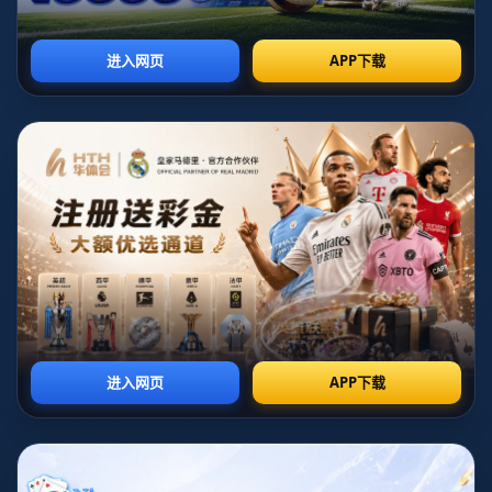
体育场馆开放利用是此次政策的一大亮点。文件提出，要推动大型
体育场馆由“办赛为主”向“办赛+演艺+展会+文创集市”综合运营转
变，鼓励各地通过政府购买服务、运营权委托、混合所有制改革等
方式，引入专业体育文化企业参与场馆管理，提升场馆运营效率。
对经认定的体育文化综合体，将在用地指标、能耗指标、金融信贷
等方面给予倾斜支持，鼓励打造集专业比赛、群众健身、文化展
览、培训教育、体育直播和电商销售于一体的复合空间。政策还鼓
励公共体育场馆在非赛事时段错时、低价甚至免费向市民开放，并
探索夜间体育消费场景，推动“体育+夜经济”发展，让体育场馆真正
成为“城市客厅”。
在体育内容生产方面，《若干政策措施》提出，支持体育赛事转播
权运营、体育纪录片和体育题材影视剧创作、运动员个人IP开发、
运动社交平台建设等，鼓励传统媒体与新媒体深度融合，打造具有