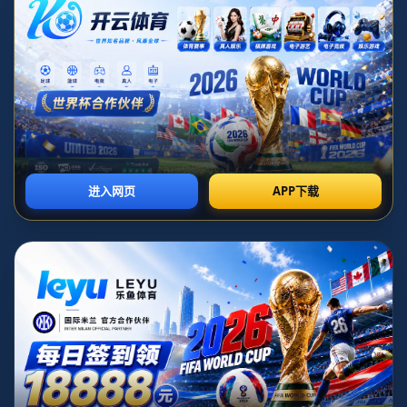
要支撑方向，通过财政奖补、税费优惠、空间供给和人才保障等组
合拳，激发体育与文化、旅游、科技、教育等多领域的深度融合，
打造一批具有全国影响力的体育文化品牌和示范性赛事。
根据政策要求，我省将系统布局“赛事+城市”“体育+文化”“体育+旅
游”三大板块，重点引进和培育一批能够拉动全域消费的旗舰赛事。
文件明确，对成功引进国际单项体育组织授权赛事、国家级联赛总
决赛、全国锦标赛和全国冠军赛等顶级赛事的城市和承办单位，将
按照赛事等级、观众规模、媒体传播效果等指标给予分档扶持；对
自主创办、连续举办三届以上并通过专业机构认证的品牌赛事，将
纳入重点培育名录，享受在宣传推广、场馆设施改造、交通安保协
调等方面的绿色通道服务。这意味着，未来三到五年内，我省从马
拉松、自行车、羽毛球到街舞、滑板、电竞等多元赛事将全面布
局，城市体育名片有望不断更新。