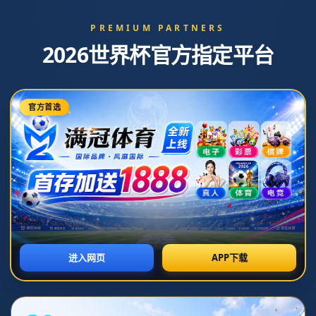
Toggl
navig
首页
> NEWS
NEWS
关于促进文化产业高质量发展的若干政策
措施
在我省近日出台的《关于促进文化产业高质量发展的若干政策措
施》中，体育产业被首次明确纳入文化产业重点发展板块，与影
视、出版、演艺等领域同频共振，成为推动文化强省建设和现代产
业体系升级的新引擎。政策文件提出，将体育赛事活动、体育内容
生产、体育服务消费和体育科技创新作为文化产业高质量发展的重