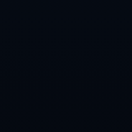
Categories
公司新闻
行业资讯
NEWS
郭艾伦：全队还是有点紧 感谢教练对我的信任
2018赛季女超联赛第十轮：维罗妮卡献两次助攻 北
控置业女足胜河南徽商女足
世界杯赛事直播赛程解析与对战点评
世界杯滚球如何应对赛场临时突发状况