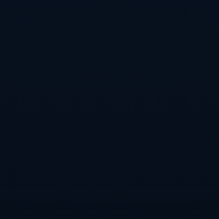
应对不同对手的挑战。
4. **球迷支持**：连胜往往能吸引大量忠实球迷的支持，形成良好
的主场气氛。
## 案例研究
以2020赛季的洛杉矶湖人队为例，他们在开局阶段表现出色，不仅
取得了连胜，还在随后的季后赛中保持了强势。湖人能够成功的原
因在于他们拥有超强的领袖，如勒布朗·詹姆斯和安东尼·戴维斯，他
们能够带动全队，提高整体战斗力，最终顺利杀入总决赛。这再次
印证了“开局14连胜”对于球队后续表现的积极影响。
总之，开局14连胜不仅是对一个球队实力的认可，更是通往季后赛
成功之路的重要一步。这样的成就能够激励球员、增强团队凝聚
力，并为实现更高目标打下坚实的基础。希望在未来的赛季中，更
多的球队能够借鉴这一成功经验，走向辉煌的赛季之路。