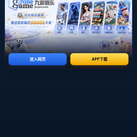
## 球队优势分析
**开局连胜**的球队往往具备以下几个优势：
1. **团队凝聚力强**：通过连续的胜利，球员之间的默契度和信任
感显著提升，能够更好地执行战术。
2. **心态优势**：开局的连胜让球队在后续比赛中更具心理优势，
面对逆境时能更从容。